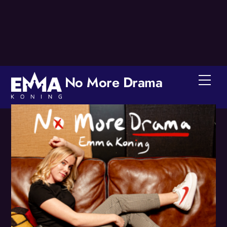
Skip
to
content
No More Drama
Men