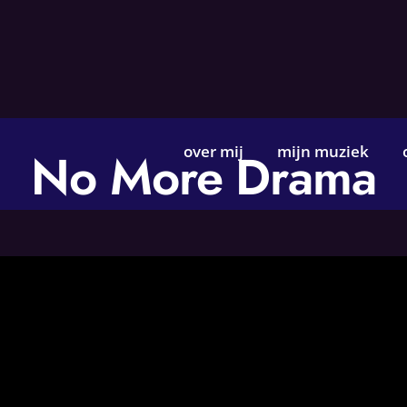
over mij
mijn muziek
No More Drama